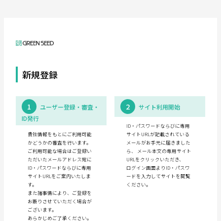
新規登録
1
2
ユーザー登録・審査・
サイト利用開始
ID発行
ID・パスワードならびに専用
貴社情報をもとにご利用可能
サイトURLが記載されている
かどうかの審査を行います。
メールがお手元に届きました
ご利用可能な場合はご登録い
ら、 メール本文の専用サイト
ただいたメールアドレス宛に
URLをクリックいただき、
ID・パスワードならびに専用
ログイン画面よりID・パスワ
サイトURLをご案内いたしま
ードを入力してサイトを閲覧
す。
ください。
また諸事情により、ご登録を
お断りさせていただく場合が
ございます。
あらかじめご了承ください。