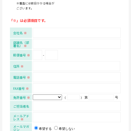
※審査には数日かかる場合が
ございます。
「※」は必須項目です。
会社名
店舗名（部
署名）
郵便番号
-
住所
電話番号
FAX番号
免許番号
（
） 第
号
ご担当者名
メールアド
レス
メールマガ
希望する
希望しない
ジン